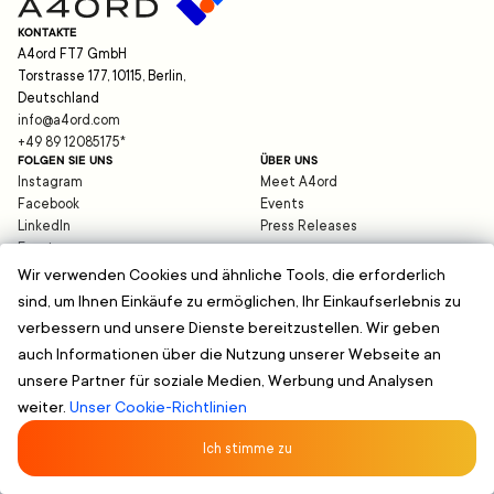
KONTAKTE
A4ord FT7 GmbH
Torstrasse 177, 10115, Berlin,
Deutschland
info@a4ord.com
+49 89 12085175
*
FOLGEN SIE UNS
ÜBER UNS
Instagram
Meet A4ord
Facebook
Events
LinkedIn
Press Releases
Expats
Blog
Wir verwenden Cookies und ähnliche Tools, die erforderlich
sind, um Ihnen Einkäufe zu ermöglichen, Ihr Einkaufserlebnis zu
HILFE
verbessern und unsere Dienste bereitzustellen. Wir geben
support@a4ord.com
auch Informationen über die Nutzung unserer Webseite an
©
2026
A4ord FT7 GmbH
Datenschutz
unsere Partner für soziale Medien, Werbung und Analysen
Impressum
weiter.
Unser Cookie-Richtlinien
Geschäftsbedingungen
*Es gelten die üblichen Gebühren Ihres Telefonanbieters. Anrufe aus dem Ausland
können höheren Gebühren unterliegen.
Ich stimme zu