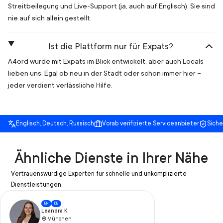
Streitbeilegung und Live-Support (ja, auch auf Englisch). Sie sind
nie auf sich allein gestellt.
Ist die Plattform nur für Expats?
A4ord wurde mit Expats im Blick entwickelt, aber auch Locals
lieben uns. Egal ob neu in der Stadt oder schon immer hier –
jeder verdient verlässliche Hilfe.
Englisch, Deutsch, Russisch
Vorab verifizierte Serviceanbieter
Sich
Ähnliche Dienste in Ihrer Nähe
Vertrauenswürdige Experten für schnelle und unkomplizierte
Dienstleistungen.
EN
DE
Leandra K.
München