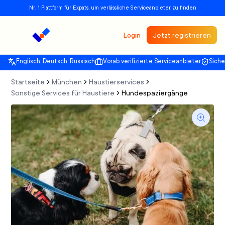
Nr. 1 Plattform für Expats, um verlässliche Serviceanbieter zu finden
Login
Jetzt registrieren
Englisch, Deutsch, Russisch
Vorab verifizierte Serviceanbieter
Sich
Startseite
München
Haustierservices
Sonstige Services für Haustiere
Hundespaziergänge