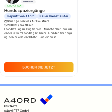
BEIM KUNDEN
HEUTE VERFÜGBAR
Hundespaziergänge
Geprüft von A4ord
Neuer Dienstleister
Sonstige Services für Haustiere
20.00
€ /
pro
60
min
Leandra's Dog Walking Service - MünchenDer Terminkal
ender ist voll? Leandra gibt Ihrem Hund den Spazierga
ng, den er verdient.Ob Ihr Hund einen sc...
BUCHEN SIE JETZT
KONTAKTE
A4ord FT7 GmbH