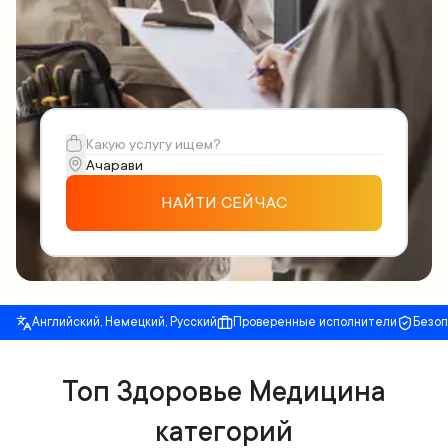
НАЙТИ СЕЙЧАС
Английский, Немецкий, Русский
Проверенные исполнители
Безо
Топ Здоровье Медицина
категорий