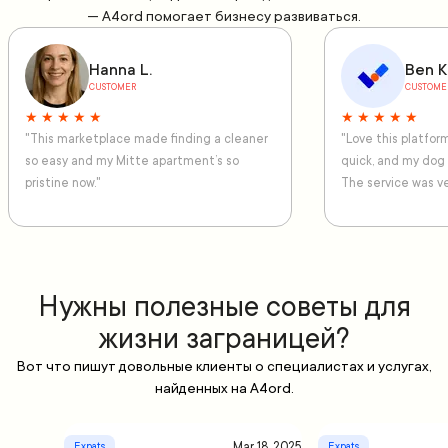
— A4ord помогает бизнесу развиваться.
Hanna L.
Ben K
CUSTOMER
CUSTOME
★ ★ ★ ★ ★
★ ★ ★ ★ ★
"This marketplace made finding a cleaner
"Love this platfo
so easy and my Mitte apartment’s so
quick, and my dog
pristine now."
The service was ve
Нужны полезные советы для
жизни заграницей?
Вот что пишут довольные клиенты о специалистах и услугах,
найденных на A4ord.
Mar 18, 2025
Expats
Expats