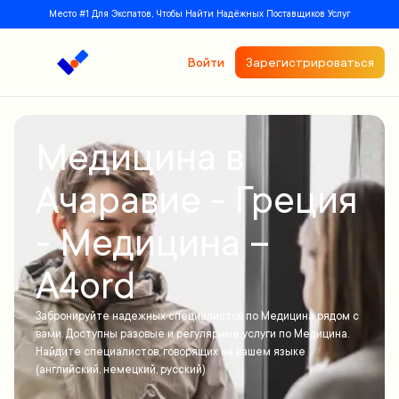
Место #1 Для Экспатов, Чтобы Найти Надёжных Поставщиков Услуг
Войти
Зарегистрироваться
Медицина в
Ачаравие - Греция
- Медицина –
A4ord
Забронируйте надежных специалистов по Медицина рядом с
вами. Доступны разовые и регулярные услуги по Медицина.
Найдите специалистов, говорящих на вашем языке
(английский, немецкий, русский)