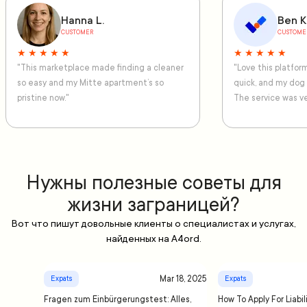
Hanna L.
Ben K
CUSTOMER
CUSTOME
★ ★ ★ ★ ★
★ ★ ★ ★ ★
"This marketplace made finding a cleaner
"Love this platfo
so easy and my Mitte apartment’s so
quick, and my dog
pristine now."
The service was ve
Нужны полезные советы для
жизни заграницей?
Вот что пишут довольные клиенты о специалистах и услугах,
найденных на A4ord.
Mar 18, 2025
Expats
Expats
Fragen zum Einbürgerungstest: Alles,
How To Apply For Liabil