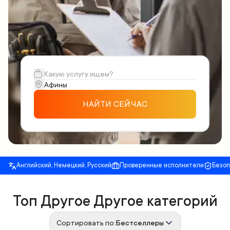
НАЙТИ СЕЙЧАС
Английский, Немецкий, Русский
Проверенные исполнители
Безо
Топ Другое Другое категорий
Сортировать по:
Бестселлеры