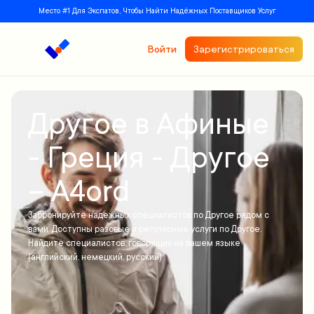
Место #1 Для Экспатов, Чтобы Найти Надёжных Поставщиков Услуг
Войти
Зарегистрироваться
Другое в Афиные
- Греция - Другое
– A4ord
Забронируйте надежных специалистов по Другое рядом с
вами. Доступны разовые и регулярные услуги по Другое.
Найдите специалистов, говорящих на вашем языке
(английский, немецкий, русский)