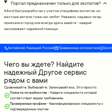
Портал предназначен только для экспатов?
A4ord был разработан с учетом специфики экспатов, но
местные жители тоже нас любят. Неважно, недавно ли вы
приехали в город или всегда здесь живёте - каждый
заслуживает надежной помощи.
Английский, Немецкий, Русский
Проверенные исполнители
Безо
Чего вы ждете? Найдите
надежный Другое сервис
рядом с вами
Сравнивайте. Выбирайте. Записывайтесь. Это просто.
Поиск по потребностям
-
Найдите специалиста, который
соответствует вашим требованиям
Проверенные профили
-
Квалифицированные специалисты с
подтвержденным опытом