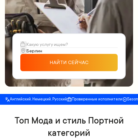
НАЙТИ СЕЙЧАС
Английский, Немецкий, Русский
Проверенные исполнители
Безо
Топ Мода и стиль Портной
категорий