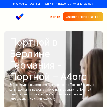
Место #1 Для Экспатов, Чтобы Найти Надёжных Поставщиков Услуг
Войти
Зарегистрироваться
Портной в
Берлине -
Германия -
Портной – A4ord
Забронируйте надежных специалистов по Портной рядом с
вами. Доступны разовые и регулярные услуги по Портной.
Найдите специалистов, говорящих на вашем языке
(английский, немецкий, русский)