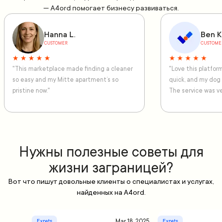
— A4ord помогает бизнесу развиваться.
Hanna L.
Ben K
CUSTOMER
CUSTOME
★ ★ ★ ★ ★
★ ★ ★ ★ ★
"This marketplace made finding a cleaner
"Love this platfo
so easy and my Mitte apartment’s so
quick, and my dog
pristine now."
The service was ve
Нужны полезные советы для
жизни заграницей?
Вот что пишут довольные клиенты о специалистах и услугах,
найденных на A4ord.
Mar 18, 2025
Expats
Expats