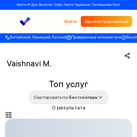
Место #1 Для Экспатов, Чтобы Найти Надёжных Поставщиков Услуг
Войти
Зарегистрироваться
Английский, Немецкий, Русский
Проверенные исполнители
Безо
Vaishnavi M.
Топ услуг
Сортировать по:
Бестселлеры
0 результата