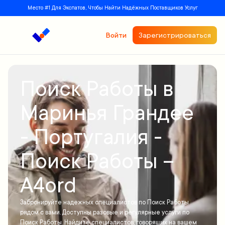
Место #1 Для Экспатов, Чтобы Найти Надёжных Поставщиков Услуг
Войти
Зарегистрироваться
Поиск Работы в
Маринья Грандее
- Португалия -
Поиск Работы –
A4ord
Забронируйте надежных специалистов по Поиск Работы
рядом с вами. Доступны разовые и регулярные услуги по
Поиск Работы. Найдите специалистов, говорящих на вашем