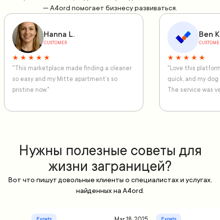
— A4ord помогает бизнесу развиваться.
Hanna L.
Ben K
CUSTOMER
CUSTOME
★ ★ ★ ★ ★
★ ★ ★ ★ ★
"This marketplace made finding a cleaner
"Love this platfo
so easy and my Mitte apartment’s so
quick, and my dog
pristine now."
The service was ve
Нужны полезные советы для
жизни заграницей?
Вот что пишут довольные клиенты о специалистах и услугах,
найденных на A4ord.
Mar 18, 2025
Expats
Expats