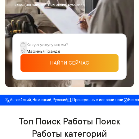
языке (английский, немецкий, русский)
НАЙТИ СЕЙЧАС
Английский, Немецкий, Русский
Проверенные исполнители
Безо
Топ Поиск Работы Поиск
Работы категорий