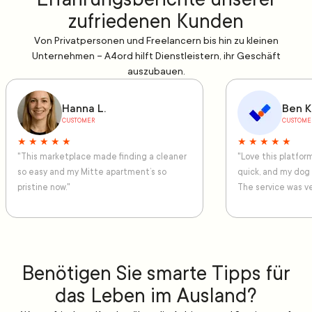
zufriedenen Kunden
Von Privatpersonen und Freelancern bis hin zu kleinen
Unternehmen – A4ord hilft Dienstleistern, ihr Geschäft
auszubauen.
Hanna L.
Ben K
CUSTOMER
CUSTOME
★ ★ ★ ★ ★
★ ★ ★ ★ ★
"This marketplace made finding a cleaner
"Love this platfo
so easy and my Mitte apartment’s so
quick, and my dog
pristine now."
The service was ve
Benötigen Sie smarte Tipps für
das Leben im Ausland?