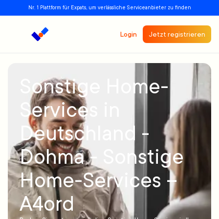
Nr. 1 Plattform für Expats, um verlässliche Serviceanbieter zu finden
Login
Jetzt registrieren
Sonstige Home-
Services in
Deutschland -
Dohma - Sonstige
Home-Services –
A4ord