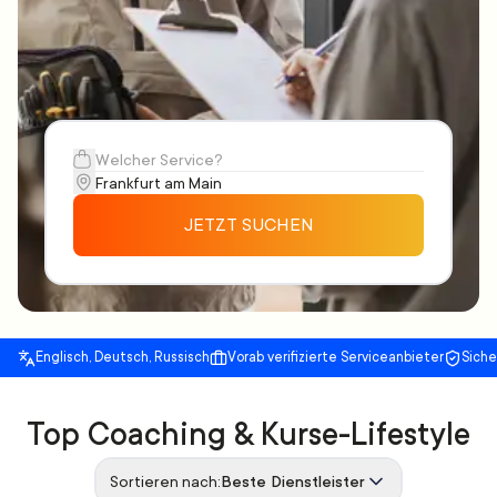
JETZT SUCHEN
Englisch, Deutsch, Russisch
Vorab verifizierte Serviceanbieter
Sich
Top Coaching & Kurse-Lifestyle
Sortieren nach:
Beste Dienstleister