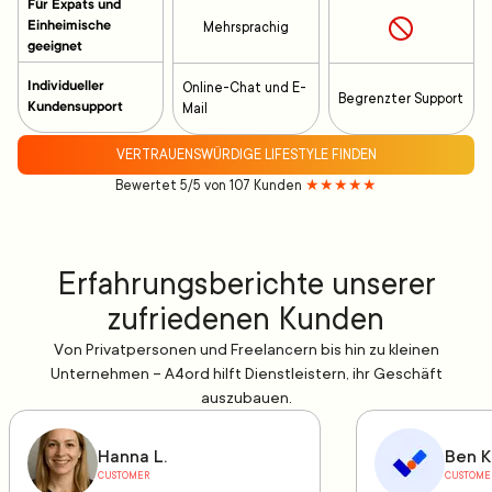
Für Expats und
Einheimische
Mehrsprachig
geeignet
Individueller
Online-Chat und E-
Begrenzter Support
Kundensupport
Mail
VERTRAUENSWÜRDIGE LIFESTYLE FINDEN
Bewertet 5/5 von 107 Kunden
★★★★★
Erfahrungsberichte unserer
zufriedenen Kunden
Von Privatpersonen und Freelancern bis hin zu kleinen
Unternehmen – A4ord hilft Dienstleistern, ihr Geschäft
auszubauen.
Hanna L.
Ben K
CUSTOMER
CUSTOME