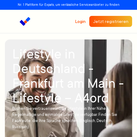
Nr. 1 Plattform für Expats, um verlässliche Serviceanbieter zu finden
Login
Jetzt registrieren
Lifestyle in
Deutschland -
Frankfurt am Main -
Lifestyle – A4ord
Buchen Sie vertrauenswürdige Lifestyle in Ihrer Nähe.
Regelmäßige und einmalige Lifestyle verfügbar. Finden Sie
Fachleute, die Ihre Sprache sprechen (Englisch, Deutsch,
Russisch)