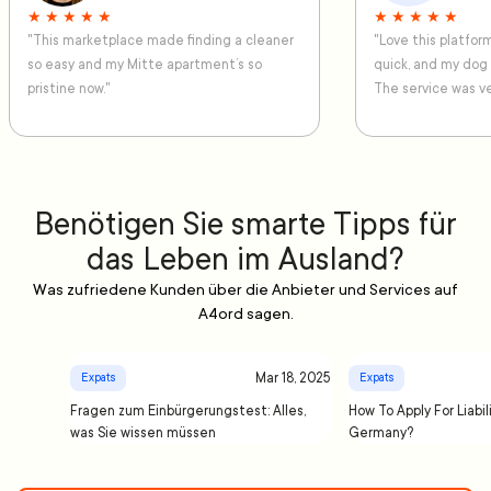
★ ★ ★ ★ ★
★ ★ ★ ★ ★
"This marketplace made finding a cleaner
"Love this platfo
so easy and my Mitte apartment’s so
quick, and my dog
pristine now."
The service was ve
Benötigen Sie smarte Tipps für
das Leben im Ausland?
Was zufriedene Kunden über die Anbieter und Services auf
A4ord sagen.
Mar 18, 2025
Expats
Expats
Fragen zum Einbürgerungstest: Alles,
How To Apply For Liabil
was Sie wissen müssen
Germany?