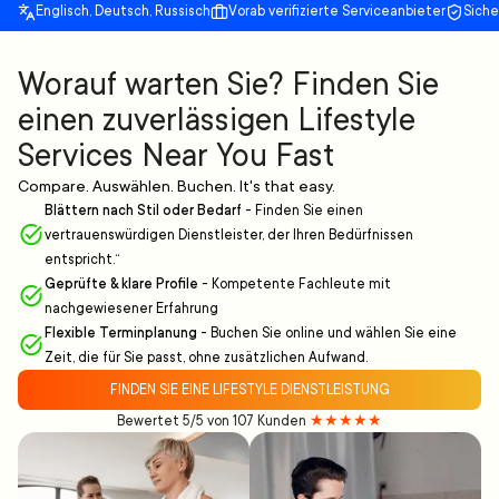
Englisch, Deutsch, Russisch
Vorab verifizierte Serviceanbieter
Sich
Worauf warten Sie? Finden Sie
einen zuverlässigen Lifestyle
Services Near You Fast
Compare. Auswählen. Buchen. It's that easy.
Blättern nach Stil oder Bedarf
-
Finden Sie einen
vertrauenswürdigen Dienstleister, der Ihren Bedürfnissen
entspricht.“
Geprüfte & klare Profile
-
Kompetente Fachleute mit
nachgewiesener Erfahrung
Flexible Terminplanung
-
Buchen Sie online und wählen Sie eine
Zeit, die für Sie passt, ohne zusätzlichen Aufwand.
FINDEN SIE EINE LIFESTYLE DIENSTLEISTUNG
Bewertet 5/5 von 107 Kunden
★★★★★