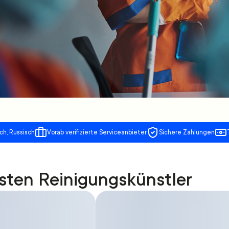
ch, Russisch
Vorab verifizierte Serviceanbieter
Sichere Zahlungen
sten Reinigungskünstler