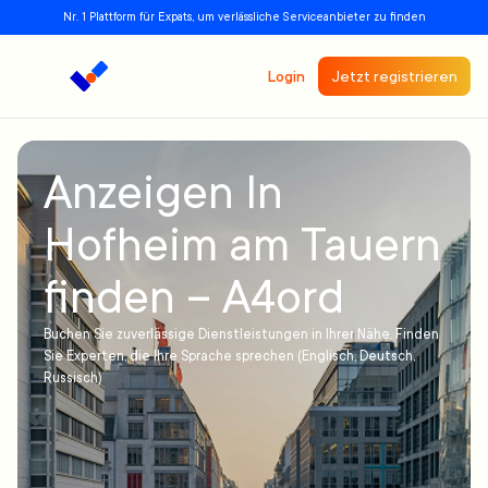
Nr. 1 Plattform für Expats, um verlässliche Serviceanbieter zu finden
Login
Jetzt registrieren
Anzeigen In
Hofheim am Tauern
finden – A4ord
Buchen Sie zuverlässige Dienstleistungen in Ihrer Nähe. Finden
Sie Experten, die Ihre Sprache sprechen (Englisch, Deutsch,
Russisch)