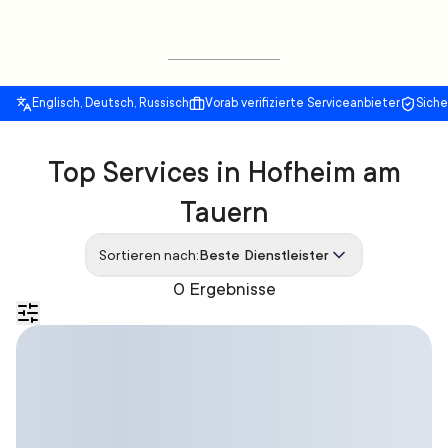
Englisch, Deutsch, Russisch
Vorab verifizierte Serviceanbieter
Sich
Top Services in Hofheim am
Tauern
Sortieren nach:
Beste Dienstleister
0 Ergebnisse