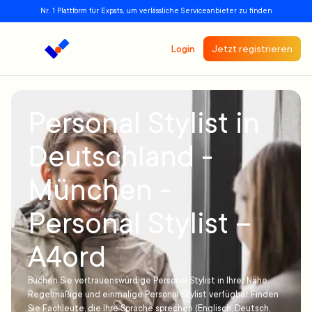
Nr. 1 Plattform für Expats, um verlässliche Serviceanbieter zu finden
Login
Jetzt registrieren
Personal Stylist in
Deutschland -
München -
Personal Stylist –
A4ord
Buchen Sie vertrauenswürdige Personal Stylist in Ihrer Nähe.
Regelmäßige und einmalige Personal Stylist verfügbar. Finden
Sie Fachleute, die Ihre Sprache sprechen (Englisch, Deutsch,