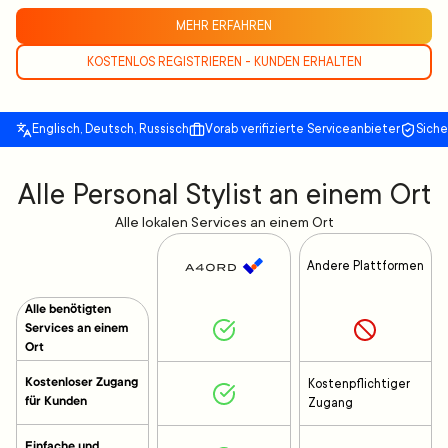
MEHR ERFAHREN
KOSTENLOS REGISTRIEREN - KUNDEN ERHALTEN
Englisch, Deutsch, Russisch
Vorab verifizierte Serviceanbieter
Sich
Alle Personal Stylist an einem Ort
Alle lokalen Services an einem Ort
Andere Plattformen
Alle benötigten
Services an einem
Ort
Kostenloser Zugang
Kostenpflichtiger
für Kunden
Zugang
Einfache und