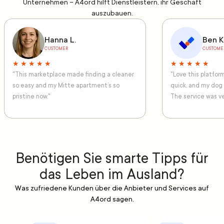
Unternehmen – A4ord hilft Dienstleistern, ihr Geschäft
auszubauen.
Hanna L.
Ben K
CUSTOMER
CUSTOME
★ ★ ★ ★ ★
★ ★ ★ ★ ★
"This marketplace made finding a cleaner
"Love this platfo
so easy and my Mitte apartment’s so
quick, and my dog
pristine now."
The service was ve
Benötigen Sie smarte Tipps für
das Leben im Ausland?
Was zufriedene Kunden über die Anbieter und Services auf
A4ord sagen.