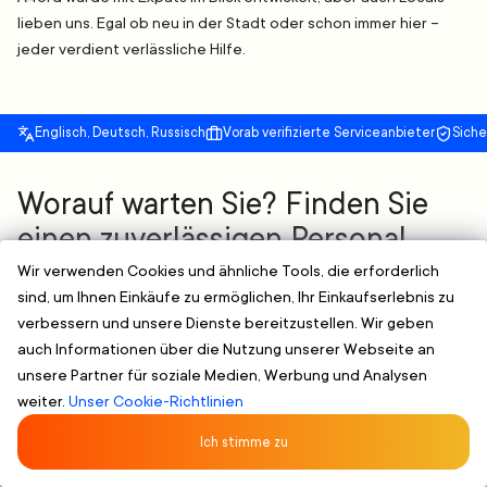
lieben uns. Egal ob neu in der Stadt oder schon immer hier –
jeder verdient verlässliche Hilfe.
Englisch, Deutsch, Russisch
Vorab verifizierte Serviceanbieter
Sich
Worauf warten Sie? Finden Sie
einen zuverlässigen Personal
Stylist Services Near You Fast
Wir verwenden Cookies und ähnliche Tools, die erforderlich
sind, um Ihnen Einkäufe zu ermöglichen, Ihr Einkaufserlebnis zu
Compare. Auswählen. Buchen. It's that easy.
verbessern und unsere Dienste bereitzustellen. Wir geben
Blättern nach Stil oder Bedarf
-
Finden Sie einen
auch Informationen über die Nutzung unserer Webseite an
vertrauenswürdigen Dienstleister, der Ihren Bedürfnissen
unsere Partner für soziale Medien, Werbung und Analysen
entspricht.“
Geprüfte & klare Profile
-
Kompetente Fachleute mit
weiter.
Unser Cookie-Richtlinien
nachgewiesener Erfahrung
Ich stimme zu
Flexible Terminplanung
-
Buchen Sie online und wählen Sie eine
Zeit, die für Sie passt, ohne zusätzlichen Aufwand.