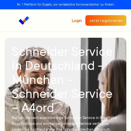
Nr. 1 Plattform für Expats, um verlässliche Serviceanbieter zu finden
Login
Jetzt registrieren
Schneider Service
in Deutschland -
München -
Schneider Service
– A4ord
Buchen Sie vertrauenswürdige Schneider Service in Ihrer Nähe.
Regelmäßige und einmalige Schneider Service verfügbar.
Finden Sie Fachleute, die Ihre Sprache sprechen (Englisch,