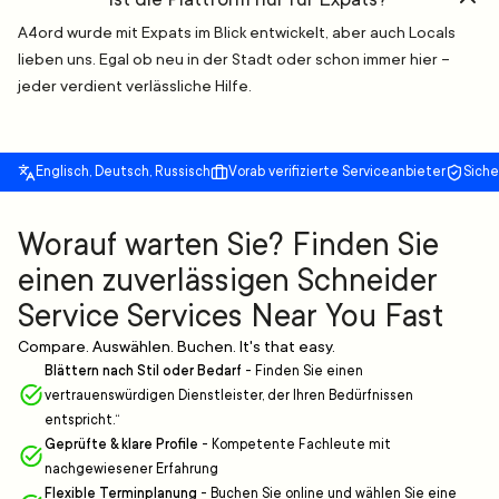
A4ord wurde mit Expats im Blick entwickelt, aber auch Locals
lieben uns. Egal ob neu in der Stadt oder schon immer hier –
jeder verdient verlässliche Hilfe.
Englisch, Deutsch, Russisch
Vorab verifizierte Serviceanbieter
Sich
Worauf warten Sie? Finden Sie
einen zuverlässigen Schneider
Service Services Near You Fast
Compare. Auswählen. Buchen. It's that easy.
Blättern nach Stil oder Bedarf
-
Finden Sie einen
vertrauenswürdigen Dienstleister, der Ihren Bedürfnissen
entspricht.“
Geprüfte & klare Profile
-
Kompetente Fachleute mit
nachgewiesener Erfahrung
Flexible Terminplanung
-
Buchen Sie online und wählen Sie eine