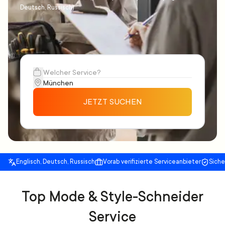
Deutsch, Russisch)
JETZT SUCHEN
Englisch, Deutsch, Russisch
Vorab verifizierte Serviceanbieter
Sich
Top Mode & Style-Schneider
Service