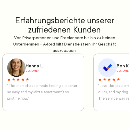
Erfahrungsberichte unserer
zufriedenen Kunden
Von Privatpersonen und Freelancern bis hin zu kleinen
Unternehmen – A4ord hilft Dienstleistern, ihr Geschäft
auszubauen.
Hanna L.
Ben K
CUSTOMER
CUSTOME
★ ★ ★ ★ ★
★ ★ ★ ★ ★
"This marketplace made finding a cleaner
"Love this platfo
so easy and my Mitte apartment’s so
quick, and my dog
pristine now."
The service was ve