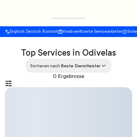
Englisch, Deutsch, Russisch
Vorab verifizierte Serviceanbieter
Sich
Top Services in Odivelas
Sortieren nach:
Beste Dienstleister
0 Ergebnisse