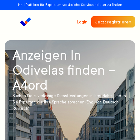
Nr. 1 Plattform für Expats, um verlässliche Serviceanbieter zu finden
Login
Jetzt registrieren
Anzeigen In
Odivelas finden –
A4ord
Buchen Sie zuverlässige Dienstleistungen in Ihrer Nähe. Finden
Sie Experten, die Ihre Sprache sprechen (Englisch, Deutsch,
Russisch)