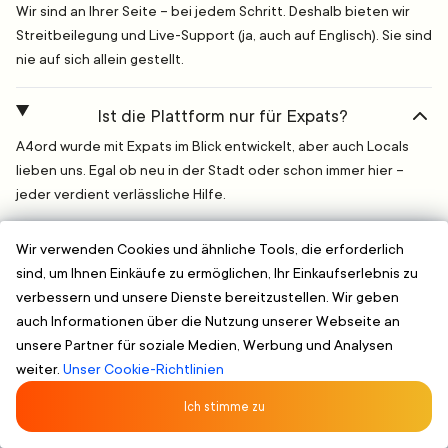
Wir sind an Ihrer Seite – bei jedem Schritt. Deshalb bieten wir
Streitbeilegung und Live-Support (ja, auch auf Englisch). Sie sind
nie auf sich allein gestellt.
Ist die Plattform nur für Expats?
A4ord wurde mit Expats im Blick entwickelt, aber auch Locals
lieben uns. Egal ob neu in der Stadt oder schon immer hier –
jeder verdient verlässliche Hilfe.
Wir verwenden Cookies und ähnliche Tools, die erforderlich
Englisch, Deutsch, Russisch
Vorab verifizierte Serviceanbieter
Sich
sind, um Ihnen Einkäufe zu ermöglichen, Ihr Einkaufserlebnis zu
verbessern und unsere Dienste bereitzustellen. Wir geben
auch Informationen über die Nutzung unserer Webseite an
Worauf warten Sie? Finden Sie
unsere Partner für soziale Medien, Werbung und Analysen
einen zuverlässigen Services
weiter.
Unser Cookie-Richtlinien
Near You Fast
Ich stimme zu
Compare. Auswählen. Buchen. It's that easy.