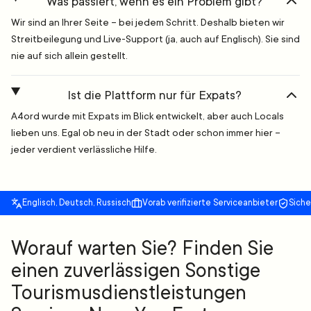
Was passiert, wenn es ein Problem gibt?
Wir sind an Ihrer Seite – bei jedem Schritt. Deshalb bieten wir
Streitbeilegung und Live-Support (ja, auch auf Englisch). Sie sind
nie auf sich allein gestellt.
Ist die Plattform nur für Expats?
A4ord wurde mit Expats im Blick entwickelt, aber auch Locals
lieben uns. Egal ob neu in der Stadt oder schon immer hier –
jeder verdient verlässliche Hilfe.
Englisch, Deutsch, Russisch
Vorab verifizierte Serviceanbieter
Sich
Worauf warten Sie? Finden Sie
einen zuverlässigen Sonstige
Tourismusdienstleistungen