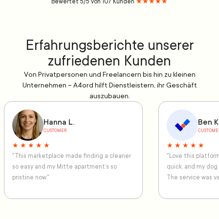
Bewertet 5/5 von 107 Kunden
★★★★★
Erfahrungsberichte unserer
zufriedenen Kunden
Von Privatpersonen und Freelancern bis hin zu kleinen
Unternehmen – A4ord hilft Dienstleistern, ihr Geschäft
auszubauen.
Hanna L.
Ben K
CUSTOMER
CUSTOME
★ ★ ★ ★ ★
★ ★ ★ ★ ★
"This marketplace made finding a cleaner
"Love this platfo
so easy and my Mitte apartment’s so
quick, and my dog
pristine now."
The service was ve