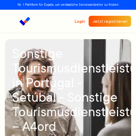
Nr. 1 Plattform für Expats, um verlässliche Serviceanbieter zu finden
Login
Jetzt registrieren
Sonstige
Tourismusdienstleist
in Portugal -
Setúbal - Sonstige
Tourismusdienstleist
– A4ord