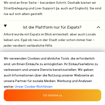
Wir sind an Ihrer Seite – bei jedem Schritt. Deshalb bieten wir
Streitbeilegung und Live-Support (ja, auch auf Englisch). Sie sind
nie auf sich allein gestellt.
Ist die Plattform nur für Expats?
A4ord wurde mit Expats im Blick entwickelt, aber auch Locals
lieben uns. Egal ob neu in der Stadt oder schon immer hier –
jeder verdient verlässliche Hilfe.
Wir verwenden Cookies und ähnliche Tools, die erforderlich
Englisch, Deutsch, Russisch
Vorab verifizierte Serviceanbieter
Sich
sind, um Ihnen Einkäufe zu ermöglichen, Ihr Einkaufserlebnis zu
verbessern und unsere Dienste bereitzustellen. Wir geben
auch Informationen über die Nutzung unserer Webseite an
Worauf warten Sie? Finden Sie
unsere Partner für soziale Medien, Werbung und Analysen
einen zuverlässigen Services
weiter.
Unser Cookie-Richtlinien
Near You Fast
Ich stimme zu
Compare. Auswählen. Buchen. It's that easy.