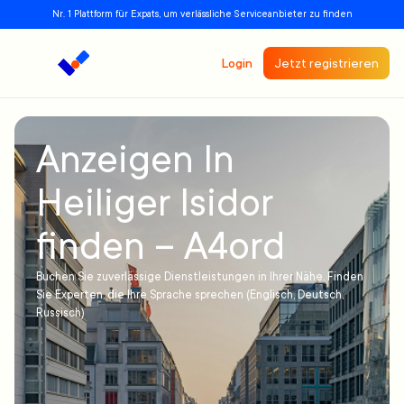
Nr. 1 Plattform für Expats, um verlässliche Serviceanbieter zu finden
Login
Jetzt registrieren
Anzeigen In
Heiliger Isidor
finden – A4ord
Buchen Sie zuverlässige Dienstleistungen in Ihrer Nähe. Finden
Sie Experten, die Ihre Sprache sprechen (Englisch, Deutsch,
Russisch)