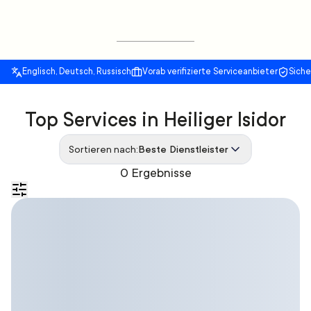
Englisch, Deutsch, Russisch
Vorab verifizierte Serviceanbieter
Sich
Top Services in Heiliger Isidor
Sortieren nach:
Beste Dienstleister
0 Ergebnisse