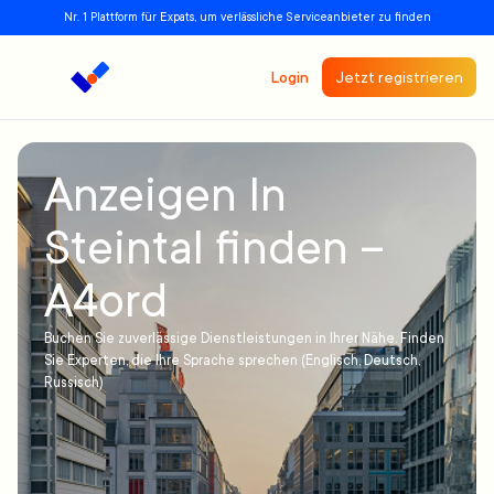
Nr. 1 Plattform für Expats, um verlässliche Serviceanbieter zu finden
Login
Jetzt registrieren
Anzeigen In
Steintal finden –
A4ord
Buchen Sie zuverlässige Dienstleistungen in Ihrer Nähe. Finden
Sie Experten, die Ihre Sprache sprechen (Englisch, Deutsch,
Russisch)