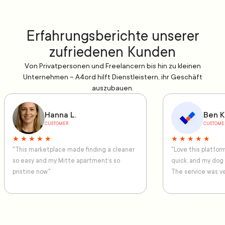
Erfahrungsberichte unserer
zufriedenen Kunden
Von Privatpersonen und Freelancern bis hin zu kleinen
Unternehmen – A4ord hilft Dienstleistern, ihr Geschäft
auszubauen.
Hanna L.
Ben K
CUSTOMER
CUSTOME
★ ★ ★ ★ ★
★ ★ ★ ★ ★
"This marketplace made finding a cleaner
"Love this platfo
so easy and my Mitte apartment’s so
quick, and my dog
pristine now."
The service was ve