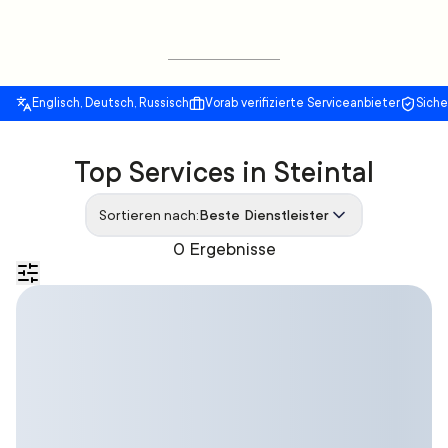
Englisch, Deutsch, Russisch
Vorab verifizierte Serviceanbieter
Sich
Top Services in Steintal
Sortieren nach:
Beste Dienstleister
0 Ergebnisse