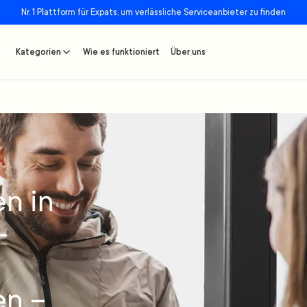
Nr. 1 Plattform für Expats, um verlässliche Serviceanbieter zu finden
Kategorien
Wie es funktioniert
Über uns
n in
-
en –