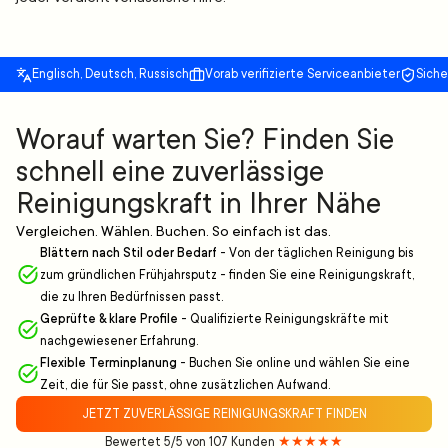
Englisch, Deutsch, Russisch
Vorab verifizierte Serviceanbieter
Sich
Worauf warten Sie? Finden Sie
schnell eine zuverlässige
Reinigungskraft in Ihrer Nähe
Vergleichen. Wählen. Buchen. So einfach ist das.
Blättern nach Stil oder Bedarf
-
Von der täglichen Reinigung bis
zum gründlichen Frühjahrsputz - finden Sie eine Reinigungskraft,
die zu Ihren Bedürfnissen passt.
Geprüfte & klare Profile
-
Qualifizierte Reinigungskräfte mit
nachgewiesener Erfahrung.
Flexible Terminplanung
-
Buchen Sie online und wählen Sie eine
Zeit, die für Sie passt, ohne zusätzlichen Aufwand.
JETZT ZUVERLÄSSIGE REINIGUNGSKRAFT FINDEN
Bewertet 5/5 von 107 Kunden
★★★★★