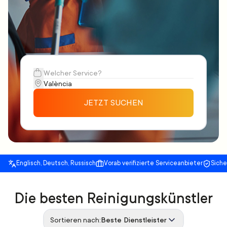
JETZT SUCHEN
Englisch, Deutsch, Russisch
Vorab verifizierte Serviceanbieter
Sich
Die besten Reinigungskünstler
Sortieren nach:
Beste Dienstleister