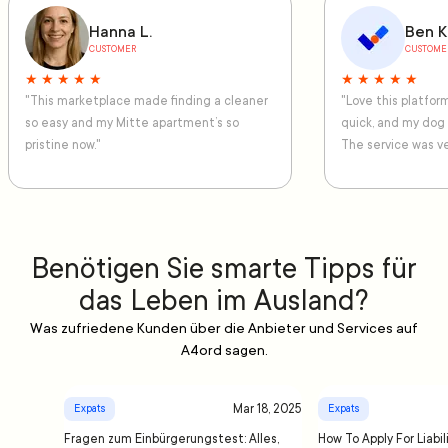
Hanna L.
Ben K
CUSTOMER
CUSTOME
★ ★ ★ ★ ★
★ ★ ★ ★ ★
"This marketplace made finding a cleaner
"Love this platfo
so easy and my Mitte apartment’s so
quick, and my dog
pristine now."
The service was ve
Benötigen Sie smarte Tipps für
das Leben im Ausland?
Was zufriedene Kunden über die Anbieter und Services auf
A4ord sagen.
Mar 18, 2025
Expats
Expats
Fragen zum Einbürgerungstest: Alles,
How To Apply For Liabil