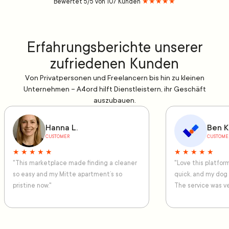
Bewertet 5/5 von 107 Kunden
★★★★★
Erfahrungsberichte unserer
zufriedenen Kunden
Von Privatpersonen und Freelancern bis hin zu kleinen
Unternehmen – A4ord hilft Dienstleistern, ihr Geschäft
auszubauen.
Hanna L.
Ben K
CUSTOMER
CUSTOME
★ ★ ★ ★ ★
★ ★ ★ ★ ★
"This marketplace made finding a cleaner
"Love this platfo
so easy and my Mitte apartment’s so
quick, and my dog
pristine now."
The service was ve