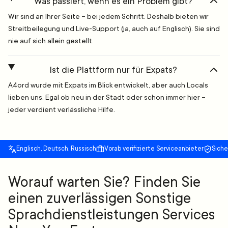
Was passiert, wenn es ein Problem gibt?
Wir sind an Ihrer Seite – bei jedem Schritt. Deshalb bieten wir
Streitbeilegung und Live-Support (ja, auch auf Englisch). Sie sind
nie auf sich allein gestellt.
Ist die Plattform nur für Expats?
A4ord wurde mit Expats im Blick entwickelt, aber auch Locals
lieben uns. Egal ob neu in der Stadt oder schon immer hier –
jeder verdient verlässliche Hilfe.
Englisch, Deutsch, Russisch
Vorab verifizierte Serviceanbieter
Sich
Worauf warten Sie? Finden Sie
einen zuverlässigen Sonstige
Sprachdienstleistungen Services