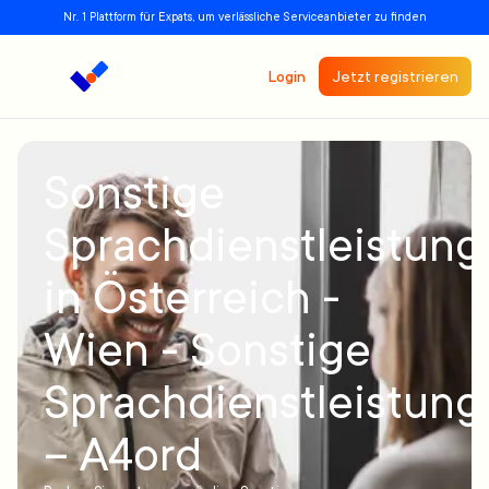
Nr. 1 Plattform für Expats, um verlässliche Serviceanbieter zu finden
Login
Jetzt registrieren
Sonstige
Sprachdienstleistun
in Österreich -
Wien - Sonstige
Sprachdienstleistun
– A4ord