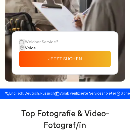
JETZT SUCHEN
Englisch, Deutsch, Russisch
Vorab verifizierte Serviceanbieter
Sich
Top Fotografie & Video-
Fotograf/in