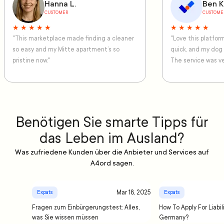
Hanna L.
Ben K
CUSTOMER
CUSTOME
★ ★ ★ ★ ★
★ ★ ★ ★ ★
"This marketplace made finding a cleaner
"Love this platfo
so easy and my Mitte apartment’s so
quick, and my dog
pristine now."
The service was ve
Benötigen Sie smarte Tipps für
das Leben im Ausland?
Was zufriedene Kunden über die Anbieter und Services auf
A4ord sagen.
Mar 18, 2025
Expats
Expats
Fragen zum Einbürgerungstest: Alles,
How To Apply For Liabil
was Sie wissen müssen
Germany?