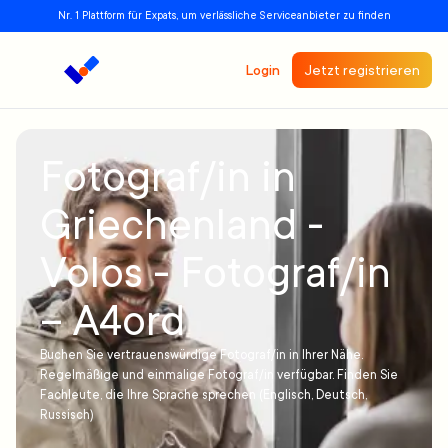
Nr. 1 Plattform für Expats, um verlässliche Serviceanbieter zu finden
Login
Jetzt registrieren
Fotograf/in in
Griechenland -
Volos - Fotograf/in
– A4ord
Buchen Sie vertrauenswürdige Fotograf/in in Ihrer Nähe.
Regelmäßige und einmalige Fotograf/in verfügbar. Finden Sie
Fachleute, die Ihre Sprache sprechen (Englisch, Deutsch,
Russisch)