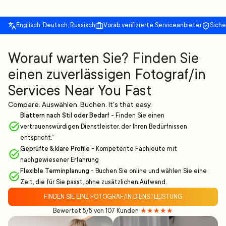
Englisch, Deutsch, Russisch
Vorab verifizierte Serviceanbieter
Sich
Worauf warten Sie? Finden Sie
einen zuverlässigen Fotograf/in
Services Near You Fast
Compare. Auswählen. Buchen. It's that easy.
Blättern nach Stil oder Bedarf
-
Finden Sie einen
vertrauenswürdigen Dienstleister, der Ihren Bedürfnissen
entspricht.“
Geprüfte & klare Profile
-
Kompetente Fachleute mit
nachgewiesener Erfahrung
Flexible Terminplanung
-
Buchen Sie online und wählen Sie eine
Zeit, die für Sie passt, ohne zusätzlichen Aufwand.
FINDEN SIE EINE FOTOGRAF/IN DIENSTLEISTUNG
Bewertet 5/5 von 107 Kunden
★★★★★