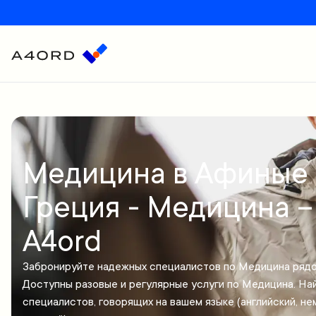
Медицина в Афиные 
Греция - Медицина –
A4ord
Забронируйте надежных специалистов по Медицина рядо
Доступны разовые и регулярные услуги по Медицина. На
специалистов, говорящих на вашем языке (английский, не