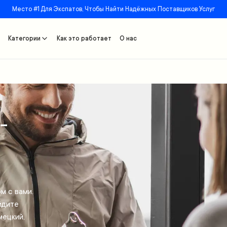
Место #1 Для Экспатов, Чтобы Найти Надёжных Поставщиков Услуг
Категории
Как это работает
О нас
-
м с вами.
йдите
мецкий,