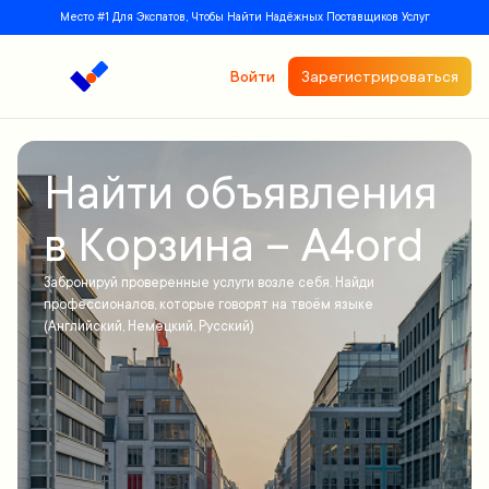
Место #1 Для Экспатов, Чтобы Найти Надёжных Поставщиков Услуг
Войти
Зарегистрироваться
Найти объявления
в Корзина – A4ord
Забронируй проверенные услуги возле себя. Найди
профессионалов, которые говорят на твоём языке
(Английский, Немецкий, Русский)