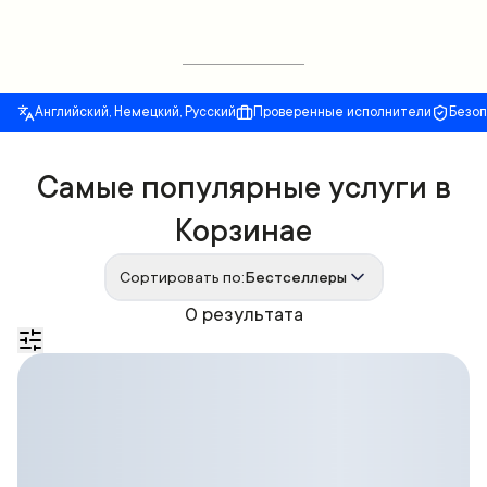
Английский, Немецкий, Русский
Проверенные исполнители
Безо
Самые популярные услуги в
Корзинае
Сортировать по:
Бестселлеры
0 результата