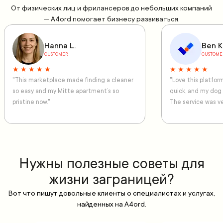
От физических лиц и фрилансеров до небольших компаний
— A4ord помогает бизнесу развиваться.
Hanna L.
Ben K
CUSTOMER
CUSTOME
★ ★ ★ ★ ★
★ ★ ★ ★ ★
"This marketplace made finding a cleaner
"Love this platfo
so easy and my Mitte apartment’s so
quick, and my dog
pristine now."
The service was ve
Нужны полезные советы для
жизни заграницей?
Вот что пишут довольные клиенты о специалистах и услугах,
найденных на A4ord.