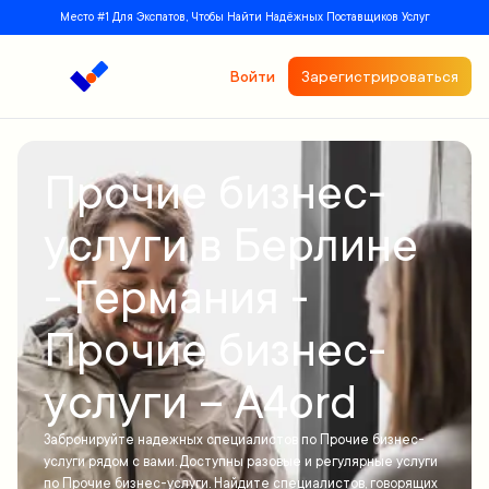
Место #1 Для Экспатов, Чтобы Найти Надёжных Поставщиков Услуг
Войти
Зарегистрироваться
Прочие бизнес-
услуги в Берлине
- Германия -
Прочие бизнес-
услуги – A4ord
Забронируйте надежных специалистов по Прочие бизнес-
услуги рядом с вами. Доступны разовые и регулярные услуги
по Прочие бизнес-услуги. Найдите специалистов, говорящих