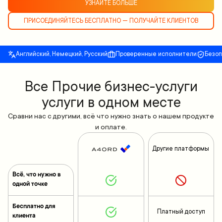
УЗНАЙТЕ БОЛЬШЕ
ПРИСОЕДИНЯЙТЕСЬ БЕСПЛАТНО — ПОЛУЧАЙТЕ КЛИЕНТОВ
Английский, Немецкий, Русский
Проверенные исполнители
Безо
Все Прочие бизнес-услуги
услуги в одном месте
Сравни нас с другими, всё что нужно знать о нашем продукте
и оплате.
Другие платформы
Всё, что нужно в
одной точке
Бесплатно для
Платный доступ
клиента