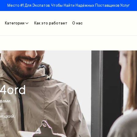
Место #1 Для Экспатов, Чтобы Найти Надёжных Поставщиков Услуг
Категории
Как это работает
О нас
A4ord
вами.
те
мецкий,