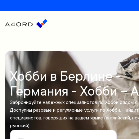
Хобби в Берлине -
Германия - Хобби – 
Забронируйте надежных специалистов по Хобби рядом с 
Доступны разовые и регулярные услуги по Хобби. Найди
специалистов, говорящих на вашем языке (английский, не
русский)