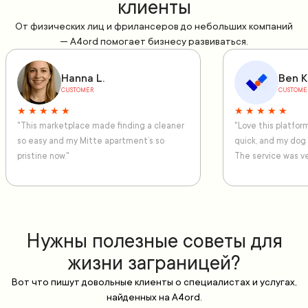
клиенты
От физических лиц и фрилансеров до небольших компаний
— A4ord помогает бизнесу развиваться.
Hanna L.
Ben K
CUSTOMER
CUSTOME
★ ★ ★ ★ ★
★ ★ ★ ★ ★
"This marketplace made finding a cleaner
"Love this platfo
so easy and my Mitte apartment’s so
quick, and my dog
pristine now."
The service was ve
Нужны полезные советы для
жизни заграницей?
Вот что пишут довольные клиенты о специалистах и услугах,
найденных на A4ord.