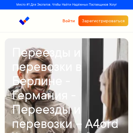
Место #1 Для Экспатов, Чтобы Найти Надёжных Поставщиков Услуг
Войти
Зарегистрироваться
Переезды и
перевозки в
Берлине -
Германия -
Переезды и
перевозки – A4ord