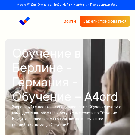
Место #1 Для Экспатов, Чтобы Найти Надёжных Поставщиков Услуг
Войти
Зарегистрироваться
Обучение в
Берлине -
Германия -
Обучение – A4ord
Забронируйте надежных специалистов по Обучение рядом с
вами. Доступны разовые и регулярные услуги по Обучение.
Найдите специалистов, говорящих на вашем языке
(английский, немецкий, русский)