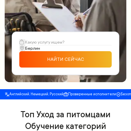
НАЙТИ СЕЙЧАС
Английский, Немецкий, Русский
Проверенные исполнители
Безо
Топ Уход за питомцами
Обучение категорий