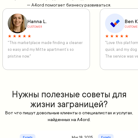
— A4ord помогает бизнесу развиваться.
Hanna L.
Ben K
CUSTOMER
CUSTOME
★ ★ ★ ★ ★
★ ★ ★ ★ ★
"This marketplace made finding a cleaner
"Love this platfo
so easy and my Mitte apartment’s so
quick, and my dog
pristine now."
The service was ve
Нужны полезные советы для
жизни заграницей?
Вот что пишут довольные клиенты о специалистах и услугах,
найденных на A4ord.
Mar 18, 2025
Expats
Expats