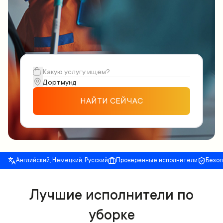
НАЙТИ СЕЙЧАС
Английский, Немецкий, Русский
Проверенные исполнители
Безо
Лучшие исполнители по
уборке