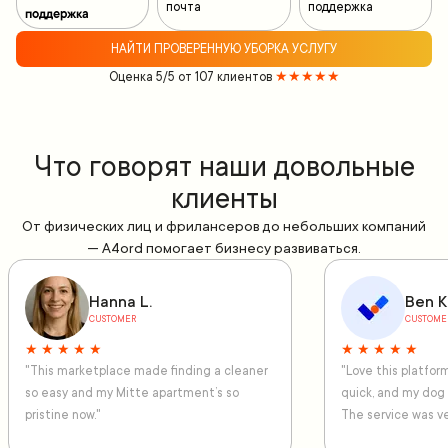
почта
поддержка
поддержка
НАЙТИ ПРОВЕРЕННУЮ УБОРКА УСЛУГУ
Оценка 5/5 от 107 клиентов
★★★★★
Что говорят наши довольные
клиенты
От физических лиц и фрилансеров до небольших компаний
— A4ord помогает бизнесу развиваться.
Hanna L.
Ben K
CUSTOMER
CUSTOME
★ ★ ★ ★ ★
★ ★ ★ ★ ★
"This marketplace made finding a cleaner
"Love this platfo
so easy and my Mitte apartment’s so
quick, and my dog
pristine now."
The service was ve