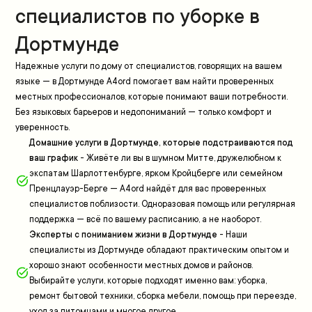
специалистов по уборке в
Дортмундe
Надежные услуги по дому от специалистов, говорящих на вашем
языке — в Дортмундe A4ord помогает вам найти проверенных
местных профессионалов, которые понимают ваши потребности.
Без языковых барьеров и недопониманий — только комфорт и
уверенность.
Домашние услуги в Дортмундe, которые подстраиваются под
ваш график
-
Живёте ли вы в шумном Митте, дружелюбном к
экспатам Шарлоттенбурге, ярком Кройцберге или семейном
Пренцлауэр-Берге — A4ord найдёт для вас проверенных
специалистов поблизости. Одноразовая помощь или регулярная
поддержка — всё по вашему расписанию, а не наоборот.
Эксперты с пониманием жизни в Дортмундe
-
Наши
специалисты из Дортмундe обладают практическим опытом и
хорошо знают особенности местных домов и районов.
Выбирайте услуги, которые подходят именно вам: уборка,
ремонт бытовой техники, сборка мебели, помощь при переезде,
уход за питомцами и многое другое.