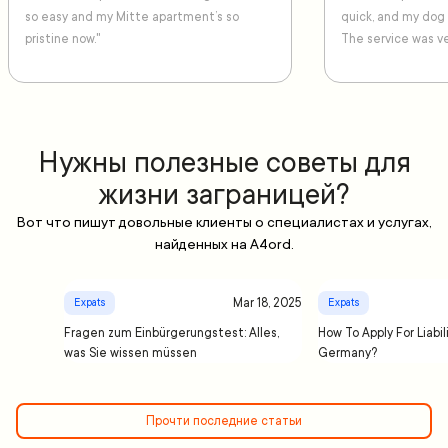
so easy and my Mitte apartment’s so
quick, and my dog
pristine now."
The service was ve
Нужны полезные советы для
жизни заграницей?
Вот что пишут довольные клиенты о специалистах и услугах,
найденных на A4ord.
Mar 18, 2025
Expats
Expats
Fragen zum Einbürgerungstest: Alles,
How To Apply For Liabil
was Sie wissen müssen
Germany?
Прочти последние статьи