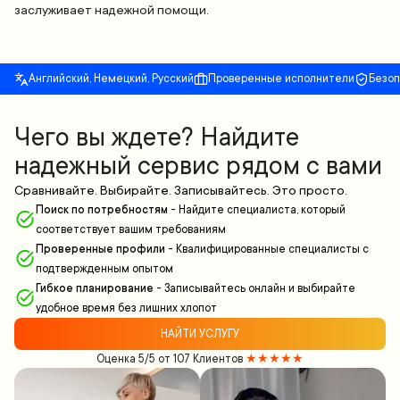
заслуживает надежной помощи.
Английский, Немецкий, Русский
Проверенные исполнители
Безо
Чего вы ждете? Найдите
надежный сервис рядом с вами
Сравнивайте. Выбирайте. Записывайтесь. Это просто.
Поиск по потребностям
-
Найдите специалиста, который
соответствует вашим требованиям
Проверенные профили
-
Квалифицированные специалисты с
подтвержденным опытом
Гибкое планирование
-
Записывайтесь онлайн и выбирайте
удобное время без лишних хлопот
НАЙТИ УСЛУГУ
Оценка 5/5 от 107 Клиентов
★★★★★