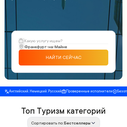
НАЙТИ СЕЙЧАС
Английский, Немецкий, Русский
Проверенные исполнители
Безо
Топ Туризм категорий
Сортировать по:
Бестселлеры