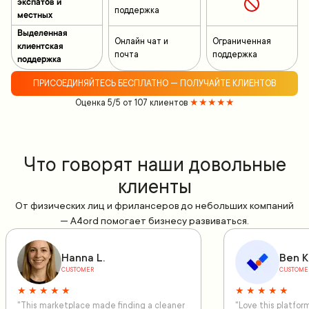
экспатов и
поддержка
местных
Выделенная
Онлайн чат и
Ограниченная
клиентская
почта
поддержка
поддержка
ПРИСОЕДИНЯЙТЕСЬ БЕСПЛАТНО — ПОЛУЧАЙТЕ КЛИЕНТОВ
Оценка 5/5 от 107 клиентов
★★★★★
Что говорят наши довольные
клиенты
От физических лиц и фрилансеров до небольших компаний
— A4ord помогает бизнесу развиваться.
Hanna L.
Ben K
CUSTOMER
CUSTOME
★ ★ ★ ★ ★
★ ★ ★ ★ ★
"This marketplace made finding a cleaner
"Love this platfo