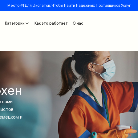
Место #1 Для Экспатов, Чтобы Найти Надёжных Поставщиков Услуг
Категории
Как это работает
О нас
рхен
 вами.
истов,
немецком и