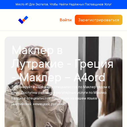
Место #1 Для Экспатов, Чтобы Найти Надёжных Поставщиков Услуг
Войти
Зарегистрироваться
Маклер в
Лутракие - Греция
- Маклер – A4ord
Забронируйте надежных специалистов по Маклер рядом с
вами. Доступны разовые и регулярные услуги по Маклер.
Найдите специалистов, говорящих на вашем языке
(английский, немецкий, русский)