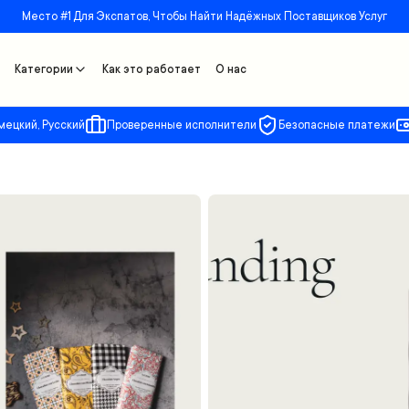
Место #1 Для Экспатов, Чтобы Найти Надёжных Поставщиков Услуг
Категории
Как это работает
О нас
мецкий, Русский
Проверенные исполнители
Безопасные платежи