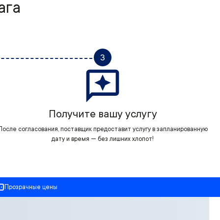
ага
3
Получите вашу услугу
После согласования, поставщик предоставит услугу в запланированную
дату и время — без лишних хлопот!
Прозрачные цены