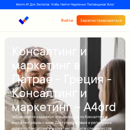
Место #1 Для Экспатов, Чтобы Найти Надёжных Поставщиков Услуг
Войти
Зарегистрироваться
Консалтинг и
маркетинг в
Патрае - Греция -
Консалтинг и
маркетинг – A4ord
Забронируйте надежных специалистов по Консалтинг и
маркетинг рядом с вами. Доступны разовые и регулярные
услуги по Консалтинг и маркетинг. Найдите специалистов,