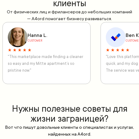
клиенты
От физических лиц и фрилансеров до небольших компаний
— A4ord помогает бизнесу развиваться.
Hanna L.
Ben K
CUSTOMER
CUSTOME
★ ★ ★ ★ ★
★ ★ ★ ★ ★
"This marketplace made finding a cleaner
"Love this platfo
so easy and my Mitte apartment’s so
quick, and my dog
pristine now."
The service was ve
Нужны полезные советы для
жизни заграницей?
Вот что пишут довольные клиенты о специалистах и услугах,
найденных на A4ord.