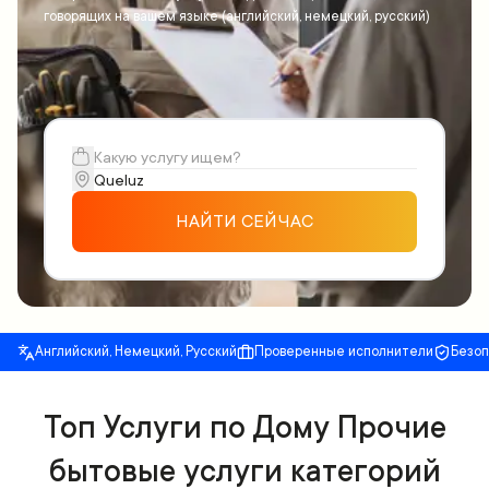
говорящих на вашем языке (английский, немецкий, русский)
НАЙТИ СЕЙЧАС
Английский, Немецкий, Русский
Проверенные исполнители
Безо
Топ Услуги по Дому Прочие
бытовые услуги категорий