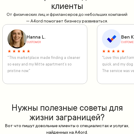
клиенты
От физических лиц и фрилансеров до небольших компаний
— A4ord помогает бизнесу развиваться.
Hanna L.
Ben K
CUSTOMER
CUSTOME
★ ★ ★ ★ ★
★ ★ ★ ★ ★
"This marketplace made finding a cleaner
"Love this platfo
so easy and my Mitte apartment’s so
quick, and my dog
pristine now."
The service was ve
Нужны полезные советы для
жизни заграницей?
Вот что пишут довольные клиенты о специалистах и услугах,
найденных на A4ord.