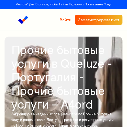
Место #1 Для Экспатов, Чтобы Найти Надёжных Поставщиков Услуг
Войти
Зарегистрироваться
Прочие бытовые
услуги в Queluzе -
Португалия -
Прочие бытовые
услуги – A4ord
Забронируйте надежных специалистов по Прочие бытовые
услуги рядом с вами. Доступны разовые и регулярные услуги
по Прочие бытовые услуги. Найдите специалистов,