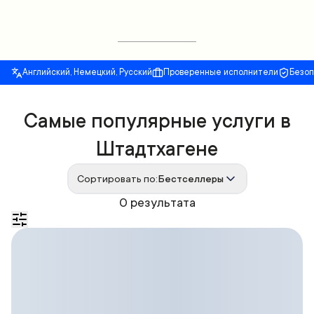
Английский, Немецкий, Русский
Проверенные исполнители
Безо
Самые популярные услуги в
Штадтхагене
Сортировать по:
Бестселлеры
0 результата