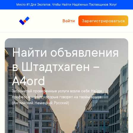
Место #1 Для Экспатов, Чтобы Найти Надёжных Поставщиков Услуг
Войти
Зарегистрироваться
Найти объявления
в Штадтхаген –
A4ord
Забронируй проверенные услуги возле себя. Найди
профессионалов, которые говорят на твоём языке
(Английский, Немецкий, Русский)