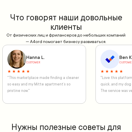
Что говорят наши довольные
клиенты
От физических лиц и фрилансеров до небольших компаний
— A4ord помогает бизнесу развиваться.
Hanna L.
Ben K
CUSTOMER
CUSTOME
★ ★ ★ ★ ★
★ ★ ★ ★ ★
"This marketplace made finding a cleaner
"Love this platfo
so easy and my Mitte apartment’s so
quick, and my dog
pristine now."
The service was ve
Нужны полезные советы для