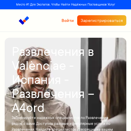
Место #1 Для Экспатов, Чтобы Найти Надёжных Поставщиков Услуг
Войти
Зарегистрироваться
Развлечения в
Valènciaе -
Испания -
Развлечения –
A4ord
Забронируйте надежных специалистов по Развлечения
рядом с вами. Доступны разовые и регулярные услуги по
Развлечения. Найдите специалистов, говорящих на вашем