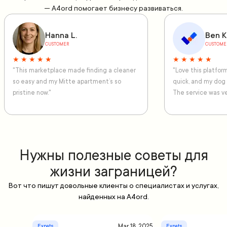
— A4ord помогает бизнесу развиваться.
Hanna L.
Ben K
CUSTOMER
CUSTOME
★ ★ ★ ★ ★
★ ★ ★ ★ ★
"This marketplace made finding a cleaner
"Love this platfo
so easy and my Mitte apartment’s so
quick, and my dog
pristine now."
The service was ve
Нужны полезные советы для
жизни заграницей?
Вот что пишут довольные клиенты о специалистах и услугах,
найденных на A4ord.
Mar 18, 2025
Expats
Expats