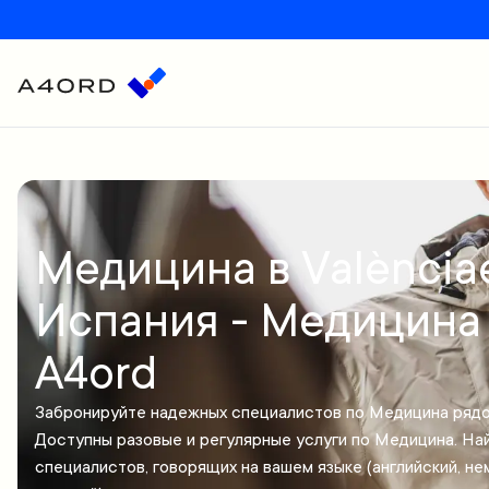
Медицина в Valènciaе
Испания - Медицина
A4ord
Забронируйте надежных специалистов по Медицина рядо
Доступны разовые и регулярные услуги по Медицина. На
специалистов, говорящих на вашем языке (английский, не