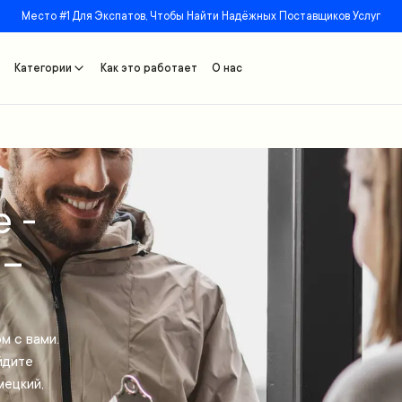
Место #1 Для Экспатов, Чтобы Найти Надёжных Поставщиков Услуг
Категории
Как это работает
О нас
 -
 –
м с вами.
йдите
мецкий,